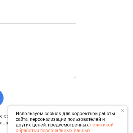
Используем cookies для корректной работы
те согласие на обработку
сайта, персонализации пользователей и
лашаетесь c
политикой
других целей, предусмотренных
политикой
обработки персональных данных
.