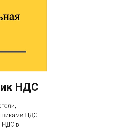
щик НДС
атели,
льщиками НДС.
 НДС в