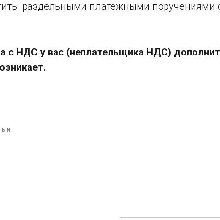
тить раздельными платежными поручениями с
та с НДС у вас (неплательщика НДС) дополни
озникает.
ТЬИ