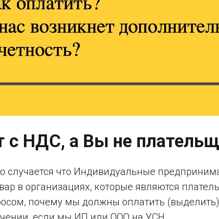
т с НДС, а Вы не платель
то случается что Индивидуальные предприним
вар в организациях, которые являются плате
росом, почему мы должны оплатить (выделить)
ении, если мы ИП или ООО на УСН...