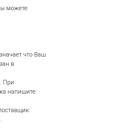
Вы можете
значает что Ваш
зан в
. При
ежа напишите
 поставщик
.