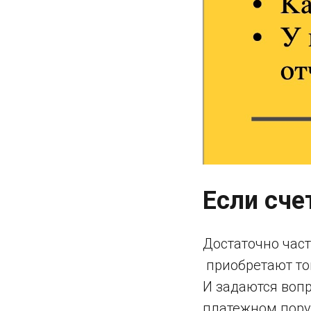
Если сче
Достаточно час
приобретают то
И задаются воп
платежном поруч